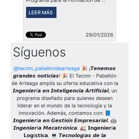
LEER MÁS
29/01/2026
Síguenos
@tecnm_pabellondearteaga
🎉 ¡𝙏𝙚𝙣𝙚𝙢𝙤𝙨
𝙜𝙧𝙖𝙣𝙙𝙚𝙨 𝙣𝙤𝙩𝙞𝙘𝙞𝙖𝙨! 🎉 El Tecnm - Pabellón
de Arteaga amplía su oferta educativa con la
𝙄𝙣𝙜𝙚𝙣𝙞𝙚𝙧í𝙖 𝙚𝙣 𝙄𝙣𝙩𝙚𝙡𝙞𝙜𝙚𝙣𝙘𝙞𝙖 𝘼𝙧𝙩𝙞𝙛𝙞𝙘𝙞𝙖𝙡, un
programa diseñado para quienes desean
liderar en el mundo de la tecnología y la
innovación. Además, contamos con: 📘
𝙄𝙣𝙜𝙚𝙣𝙞𝙚𝙧í𝙖 𝙚𝙣 𝙂𝙚𝙨𝙩𝙞𝙤́𝙣 𝙀𝙢𝙥𝙧𝙚𝙨𝙖𝙧𝙞𝙖𝙡. 🤖
𝙄𝙣𝙜𝙚𝙣𝙞𝙚𝙧í𝙖 𝙈𝙚𝙘𝙖𝙩𝙧𝙤́𝙣𝙞𝙘𝙖. 🚛 𝗜𝗻𝗴𝗲𝗻𝗶𝗲𝗿í𝗮
𝗟𝗼𝗴í𝘀𝘁𝗶𝗰𝗮. 💻 𝙏𝙚𝙘𝙣𝙤𝙡𝙤𝙜í𝙖𝙨 𝙙𝙚 𝙡𝙖