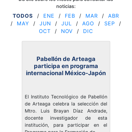
noticias:
TODOS
/
ENE
/
FEB
/
MAR
/
ABR
/
MAY
/
JUN
/
JUL
/
AGO
/
SEP
/
OCT
/
NOV
/
DIC
Pabellón de Arteaga
participa en programa
internacional México-Japón
El Instituto Tecnológico de Pabellón
de Arteaga celebra la selección del
Mtro. Luis Brayan Díaz Andrade,
docente investigador de esta
institución, para participar en el
Programa para la Formación de ...