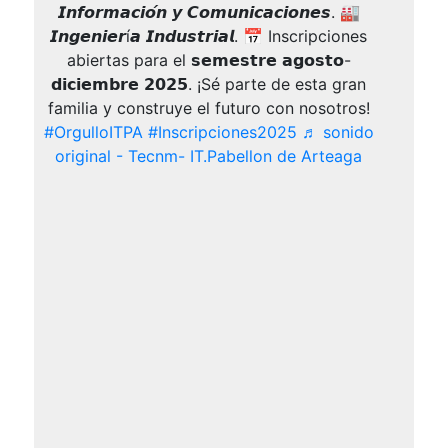
𝙄𝙣𝙛𝙤𝙧𝙢𝙖𝙘𝙞𝙤́𝙣 𝙮 𝘾𝙤𝙢𝙪𝙣𝙞𝙘𝙖𝙘𝙞𝙤𝙣𝙚𝙨. 🏭
𝙄𝙣𝙜𝙚𝙣𝙞𝙚𝙧í𝙖 𝙄𝙣𝙙𝙪𝙨𝙩𝙧𝙞𝙖𝙡. 📅 Inscripciones
abiertas para el 𝘀𝗲𝗺𝗲𝘀𝘁𝗿𝗲 𝗮𝗴𝗼𝘀𝘁𝗼-
𝗱𝗶𝗰𝗶𝗲𝗺𝗯𝗿𝗲 𝟮𝟬𝟮𝟱. ¡Sé parte de esta gran
familia y construye el futuro con nosotros!
#OrgulloITPA
#Inscripciones2025
♬ sonido
original - Tecnm- IT.Pabellon de Arteaga