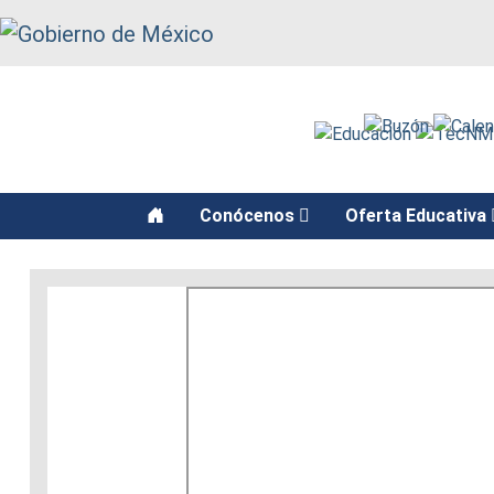
function recarga() { window.location.reload(); }
Conócenos
Oferta Educativa