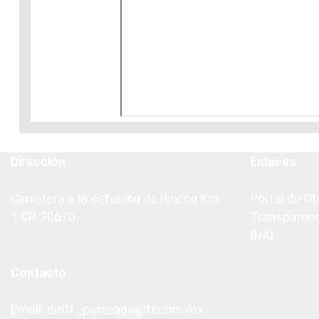
Dirección
Enlaces
Carretera a la estación de Rincón Km
Portal de O
1 CP. 20670
Transparen
INAI
Contacto
Email: dir01_parteaga@tecnm.mx