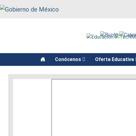
function recarga() { window.location.reload(); }
Conócenos
Oferta Educativa