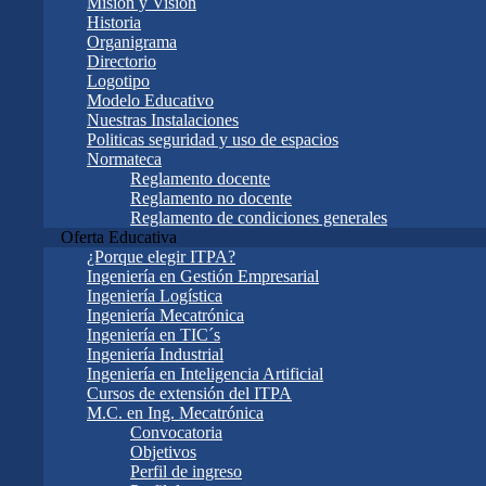
Misión y Visión
Historia
Organigrama
Directorio
Logotipo
Modelo Educativo
Nuestras Instalaciones
Politicas seguridad y uso de espacios
Normateca
Reglamento docente
Reglamento no docente
Reglamento de condiciones generales
Oferta Educativa
¿Porque elegir ITPA?
Ingeniería en Gestión Empresarial
Ingeniería Logística
Ingeniería Mecatrónica
Ingeniería en TIC´s
Ingeniería Industrial
Ingeniería en Inteligencia Artificial
Cursos de extensión del ITPA
M.C. en Ing. Mecatrónica
Convocatoria
Objetivos
Perfil de ingreso