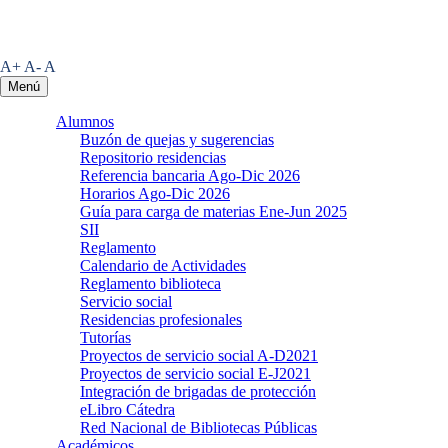
A+
A-
A
Menú
Alumnos
Buzón de quejas y sugerencias
Repositorio residencias
Referencia bancaria Ago-Dic 2026
Horarios Ago-Dic 2026
Guía para carga de materias Ene-Jun 2025
SII
Reglamento
Calendario de Actividades
Reglamento biblioteca
Servicio social
Residencias profesionales
Tutorías
Proyectos de servicio social A-D2021
Proyectos de servicio social E-J2021
Integración de brigadas de protección
eLibro Cátedra
Red Nacional de Bibliotecas Públicas
Académicos