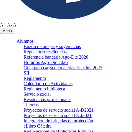
A+
A-
A
Menú
Alumnos
Buzón de quejas y sugerencias
Repositorio residencias
Referencia bancaria Ago-Dic 2026
Horarios Ago-Dic 2026
Guía para carga de materias Ene-Jun 2025
SII
Reglamento
Calendario de Actividades
Reglamento biblioteca
Servicio social
Residencias profesionales
Tutorías
Proyectos de servicio social A-D2021
Proyectos de servicio social E-J2021
Integración de brigadas de protección
eLibro Cátedra
Red Nacional de Bibliotecas Públicas