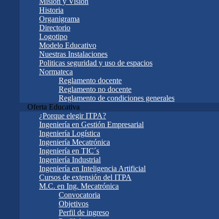
Misión y Visión
Historia
Organigrama
Directorio
Logotipo
Modelo Educativo
Nuestras Instalaciones
Politicas seguridad y uso de espacios
Normateca
Reglamento docente
Reglamento no docente
Reglamento de condiciones generales
Oferta Educativa
¿Porque elegir ITPA?
Ingeniería en Gestión Empresarial
Ingeniería Logística
Ingeniería Mecatrónica
Ingeniería en TIC´s
Ingeniería Industrial
Ingeniería en Inteligencia Artificial
Cursos de extensión del ITPA
M.C. en Ing. Mecatrónica
Convocatoria
Objetivos
Perfil de ingreso