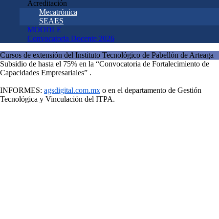
Acreditación
Mecatrónica
SEAES
MOODLE
Convocatoria Docente 2026
Cursos de extensión del Instituto Tecnológico de Pabellón de Arteaga
Subsidio de hasta el 75% en la “Convocatoria de Fortalecimiento de
Capacidades Empresariales” .
INFORMES:
agsdigital.com.mx
o en el departamento de Gestión
Tecnológica y Vinculación del ITPA.
kilat365
Dirección
Carretera a la estación de Rincón Km 1 CP. 20670
Contacto
Email: dir01_parteaga@tecnm.mx
Conmutador: 465 958-24-82 y 465 958-27-30