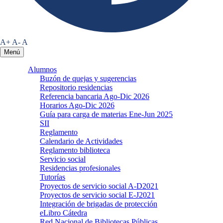
A+
A-
A
Menú
Alumnos
Buzón de quejas y sugerencias
Repositorio residencias
Referencia bancaria Ago-Dic 2026
Horarios Ago-Dic 2026
Guía para carga de materias Ene-Jun 2025
SII
Reglamento
Calendario de Actividades
Reglamento biblioteca
Servicio social
Residencias profesionales
Tutorías
Proyectos de servicio social A-D2021
Proyectos de servicio social E-J2021
Integración de brigadas de protección
eLibro Cátedra
Red Nacional de Bibliotecas Públicas