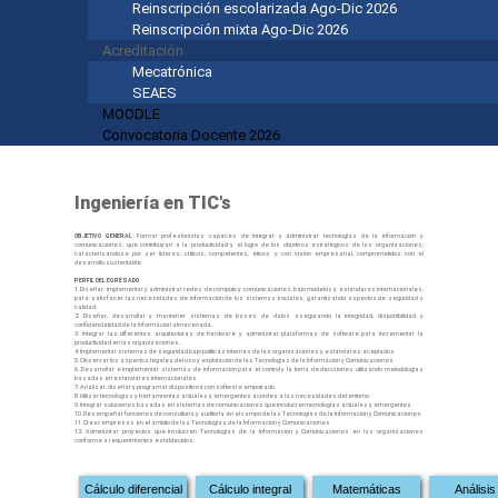
Reinscripción escolarizada Ago-Dic 2026
Reinscripción mixta Ago-Dic 2026
Acreditación
Mecatrónica
SEAES
MOODLE
Convocatoria Docente 2026
Ingeniería en TIC's
OBJETIVO GENERAL
Formar profesionistas capaces de integrar y administrar tecnologías de la información y
comunicaciones, que contribuyan a la productividad y el logro de los objetivos estratégicos de las organizaciones;
caracterizándose por ser líderes, críticos, competentes, éticos y con visión empresarial, comprometidos con el
desarrollo sustentable.
PERFIL DEL EGRESADO
1. Diseñar, implementar y administrar redes de cómputo y comunicaciones, bajo modelos y estándares internacionales,
para satisfacer las necesidades de información de los sistemas sociales, garantizando aspectos de seguridad y
calidad.
2. Diseñar, desarrollar y mantener sistemas de bases de datos asegurando la integridad, disponibilidad y
confidencialidad de la información almacenada.
3. Integrar las diferentes arquitecturas de hardware y administrar plataformas de software para incrementar la
productividad en las organizaciones..
4. Implementar sistemas de seguridad bajo políticas internas de las organizaciones y estándares aceptados.
5. Observar los aspectos legales del uso y explotación de las Tecnologías de la Información y Comunicaciones.
6. Desarrollar e implementar sistemas de información para el control y la toma de decisiones utilizando metodologías
basadas en estándares internacionales.
7. Analizar, diseñar y programar dispositivos con software empotrado.
8. Utilizar tecnologías y herramientas actuales y emergentes acordes a las necesidades del entorno.
9. Integrar soluciones basadas en sistemas de comunicaciones que involucren tecnologías actuales y emergentes.
10. Desempeñar funciones de consultoría y auditoría en el campo de las Tecnologías de la Información y Comunicaciones.
11. Crear empresas en el ámbito de las Tecnologías de la Información y Comunicaciones.
12. Administrar proyectos que involucren Tecnologías de la Información y Comunicaciones en las organizaciones
conforme a requerimientos establecidos.
dewi5000
Cálculo diferencial
Cálculo integral
Matemáticas
Análisis