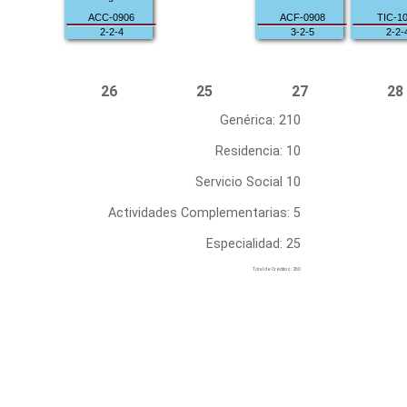
ACC-0906
ACF-0908
TIC-1
2-2-4
3-2-5
2-2-
26
25
27
28
Genérica: 210
Residencia: 10
Servicio Social 10
Actividades Complementarias: 5
Especialidad: 25
Total de Créditos: 260
Dirección
Carretera a la estación de Rincón Km 1 CP. 20670
Contacto