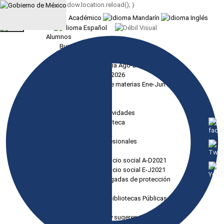
function recarga() { window.location.reload(); }
Menú
Alumnos
Buzón de quejas y sugerencias
Repositorio residencias
Referencia bancaria Ago-Dic 2026
Horarios Ago-Dic 2026
Guía para carga de materias Ene-Jun 2025
SII
Reglamento
Calendario de Actividades
Reglamento biblioteca
Servicio social
Residencias profesionales
Tutorías
Proyectos de servicio social A-D2021
Proyectos de servicio social E-J2021
Integración de brigadas de protección
eLibro Cátedra
Red Nacional de Bibliotecas Públicas
Académicos
Buzón de quejas y sugerencias