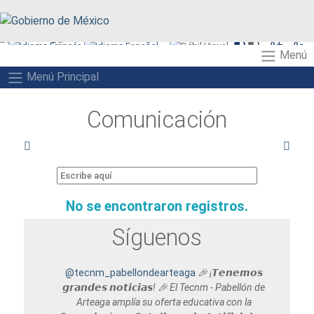
function recarga() { window.location.reload(); }
A+
A-
Menú
A
Menú Principal
Comunicación
No se encontraron registros.
Síguenos
@tecnm_pabellondearteaga
🎉 ¡𝙏𝙚𝙣𝙚𝙢𝙤𝙨
𝙜𝙧𝙖𝙣𝙙𝙚𝙨 𝙣𝙤𝙩𝙞𝙘𝙞𝙖𝙨! 🎉 El Tecnm - Pabellón de
Arteaga amplía su oferta educativa con la