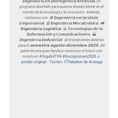
𝙄𝙣𝙜𝙚𝙣𝙞𝙚𝙧í𝙖 𝙚𝙣 𝙄𝙣𝙩𝙚𝙡𝙞𝙜𝙚𝙣𝙘𝙞𝙖 𝘼𝙧𝙩𝙞𝙛𝙞𝙘𝙞𝙖𝙡, un
programa diseñado para quienes desean liderar en el
mundo de la tecnología y la innovación. Además,
contamos con: 📘 𝙄𝙣𝙜𝙚𝙣𝙞𝙚𝙧í𝙖 𝙚𝙣 𝙂𝙚𝙨𝙩𝙞𝙤́𝙣
𝙀𝙢𝙥𝙧𝙚𝙨𝙖𝙧𝙞𝙖𝙡. 🤖 𝙄𝙣𝙜𝙚𝙣𝙞𝙚𝙧í𝙖 𝙈𝙚𝙘𝙖𝙩𝙧𝙤́𝙣𝙞𝙘𝙖. 🚛
𝗜𝗻𝗴𝗲𝗻𝗶𝗲𝗿í𝗮 𝗟𝗼𝗴í𝘀𝘁𝗶𝗰𝗮. 💻 𝙏𝙚𝙘𝙣𝙤𝙡𝙤𝙜í𝙖𝙨 𝙙𝙚 𝙡𝙖
𝙄𝙣𝙛𝙤𝙧𝙢𝙖𝙘𝙞𝙤́𝙣 𝙮 𝘾𝙤𝙢𝙪𝙣𝙞𝙘𝙖𝙘𝙞𝙤𝙣𝙚𝙨. 🏭
𝙄𝙣𝙜𝙚𝙣𝙞𝙚𝙧í𝙖 𝙄𝙣𝙙𝙪𝙨𝙩𝙧𝙞𝙖𝙡. 📅 Inscripciones abiertas
para el 𝘀𝗲𝗺𝗲𝘀𝘁𝗿𝗲 𝗮𝗴𝗼𝘀𝘁𝗼-𝗱𝗶𝗰𝗶𝗲𝗺𝗯𝗿𝗲 𝟮𝟬𝟮𝟱. ¡Sé
parte de esta gran familia y construye el futuro con
nosotros!
#OrgulloITPA
#Inscripciones2025
♬
sonido original - Tecnm- IT.Pabellon de Arteaga