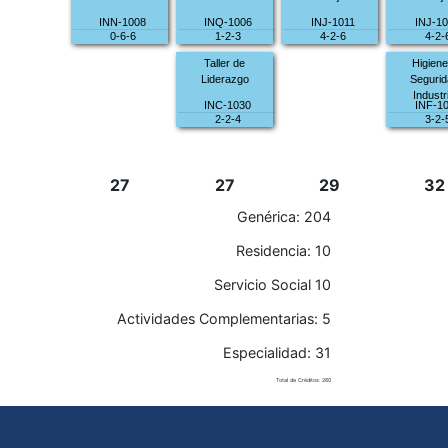
INN-1008
INQ-1006
INJ-1011
INJ-1
0-6-6
1-2-3
4-2-6
4-2-
Taller de
Higiene
Liderazgo
Seguri
Industri
INC-1030
INF-1
2-2-4
3-2-
27
27
29
32
Genérica: 204
Residencia: 10
Servicio Social 10
Actividades Complementarias: 5
Especialidad: 31
Total de Créditos: 260