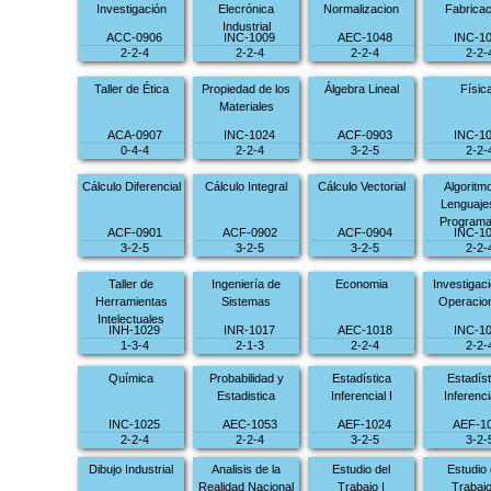
Investigación
Elecrónica
Normalizacion
Fabricac
Industrial
ACC-0906
INC-1009
AEC-1048
INC-1
2-2-4
2-2-4
2-2-4
2-2-
Taller de Ética
Propiedad de los
Álgebra Lineal
Físic
Materiales
ACA-0907
INC-1024
ACF-0903
INC-1
0-4-4
2-2-4
3-2-5
2-2-
Cálculo Diferencial
Cálculo Integral
Cálculo Vectorial
Algoritm
Lenguaje
Programa
ACF-0901
ACF-0902
ACF-0904
INC-1
3-2-5
3-2-5
3-2-5
2-2-
Taller de
Ingeniería de
Economia
Investigac
Herramientas
Sistemas
Operacion
Intelectuales
INH-1029
INR-1017
AEC-1018
INC-1
1-3-4
2-1-3
2-2-4
2-2-
Química
Probabilidad y
Estadística
Estadíst
Estadistica
Inferencial I
Inferencia
INC-1025
AEC-1053
AEF-1024
AEF-1
2-2-4
2-2-4
3-2-5
3-2-
Dibujo Industrial
Analisis de la
Estudio del
Estudio 
Realidad Nacional
Trabajo I
Trabajo