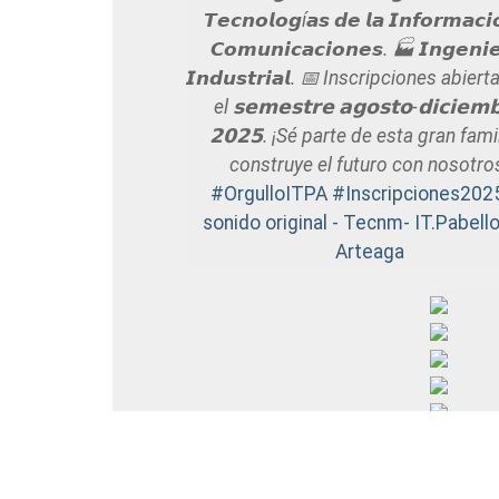
𝙏𝙚𝙘𝙣𝙤𝙡𝙤𝙜í𝙖𝙨 𝙙𝙚 𝙡𝙖 𝙄𝙣𝙛𝙤𝙧𝙢𝙖𝙘𝙞
𝘾𝙤𝙢𝙪𝙣𝙞𝙘𝙖𝙘𝙞𝙤𝙣𝙚𝙨. 🏭 𝙄𝙣𝙜𝙚𝙣𝙞𝙚
𝙄𝙣𝙙𝙪𝙨𝙩𝙧𝙞𝙖𝙡. 📅 Inscripciones abier
el 𝘀𝗲𝗺𝗲𝘀𝘁𝗿𝗲 𝗮𝗴𝗼𝘀𝘁𝗼-𝗱𝗶𝗰𝗶𝗲𝗺
𝟮𝟬𝟮𝟱. ¡Sé parte de esta gran fami
construye el futuro con nosotro
#OrgulloITPA
#Inscripciones202
sonido original - Tecnm- IT.Pabell
Arteaga