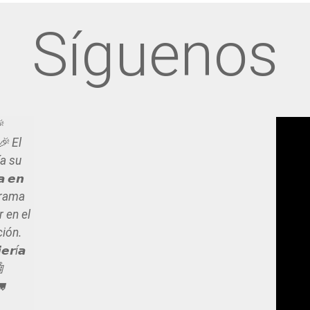
Síguenos

 🎉 El
a su
 𝙚𝙣
rograma
 en el
ción.
𝙧í𝙖
🤖
🚛