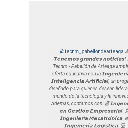
@tecnm_pabellondearteaga

¡𝙏𝙚𝙣𝙚𝙢𝙤𝙨 𝙜𝙧𝙖𝙣𝙙𝙚𝙨 𝙣𝙤𝙩𝙞𝙘𝙞𝙖𝙨!
Tecnm - Pabellón de Arteaga amplí
oferta educativa con la 𝙄𝙣𝙜𝙚𝙣𝙞𝙚𝙧í
𝙄𝙣𝙩𝙚𝙡𝙞𝙜𝙚𝙣𝙘𝙞𝙖 𝘼𝙧𝙩𝙞𝙛𝙞𝙘𝙞𝙖𝙡, un p
diseñado para quienes desean liderar
mundo de la tecnología y la innova
Además, contamos con: 📘 𝙄𝙣𝙜𝙚𝙣𝙞
𝙚𝙣 𝙂𝙚𝙨𝙩𝙞𝙤́𝙣 𝙀𝙢𝙥𝙧𝙚𝙨𝙖𝙧𝙞𝙖𝙡. 
𝙄𝙣𝙜𝙚𝙣𝙞𝙚𝙧í𝙖 𝙈𝙚𝙘𝙖𝙩𝙧𝙤́𝙣𝙞𝙘𝙖. 
𝗜𝗻𝗴𝗲𝗻𝗶𝗲𝗿í𝗮 𝗟𝗼𝗴í𝘀𝘁𝗶𝗰𝗮. 💻