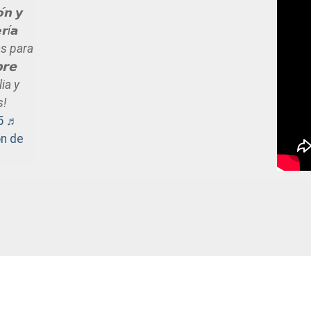
́𝙣 𝙮
𝙧í𝙖
tas para
𝗿𝗲
lia y
s!
5
♬
on de