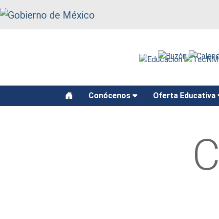
function recarga() { window.location.reload(); }
Conócenos
Oferta Educativa
C