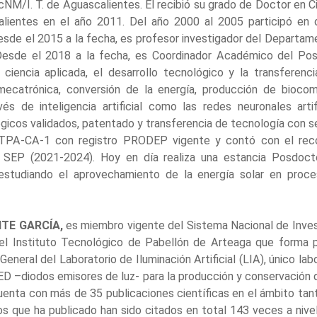
NM/I. T. de Aguascalientes. El recibió su grado de Doctor en C
lientes en el año 2011. Del año 2000 al 2005 participó en
Desde el 2015 a la fecha, es profesor investigador del Departam
Desde el 2018 a la fecha, es Coordinador Académico del Pos
a ciencia aplicada, el desarrollo tecnológico y la transferenc
mecatrónica, conversión de la energía, producción de biocom
s de inteligencia artificial como las redes neuronales arti
ógicos validados, patentado y transferencia de tecnología con se
TPA-CA-1 con registro PRODEP vigente y contó con el recon
SEP (2021-2024). Hoy en día realiza una estancia Posdocto
 estudiando el aprovechamiento de la energía solar en proc
NTE GARCÍA,
es miembro vigente del Sistema Nacional de Invest
el Instituto Tecnológico de Pabellón de Arteaga que forma 
eneral del Laboratorio de Iluminación Artificial (LIA), único la
 LED –diodos emisores de luz- para la producción y conservación
 cuenta con más de 35 publicaciones científicas en el ámbito tan
os que ha publicado han sido citados en total 143 veces a nive