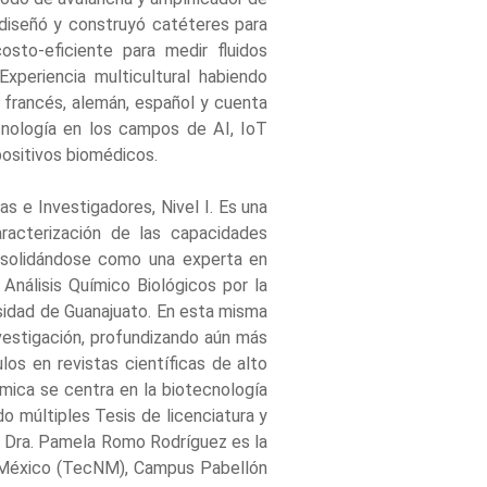
 diseñó y construyó catéteres para
osto-eficiente para medir fluidos
xperiencia multicultural habiendo
, francés, alemán, español y cuenta
ecnología en los campos de AI, IoT
spositivos biomédicos.
s e Investigadores, Nivel I. Es una
racterización de las capacidades
nsolidándose como una experta en
 Análisis Químico Biológicos por la
sidad de Guanajuato. En esta misma
nvestigación, profundizando aún más
los en revistas científicas de alto
mica se centra en la biotecnología
do múltiples Tesis de licenciatura y
la Dra. Pamela Romo Rodríguez es la
e México (TecNM), Campus Pabellón