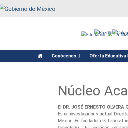
function recarga() { window.location.reload(); }
Conócenos
Oferta Educativa
Núcleo Ac
El DR. JOSÉ ERNESTO OLVERA
Es un investigador y actual Direc
México. Es fundador del Laboratorio
tecnología LED –diodos emisore