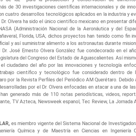
e más de 30 investigaciones científicas internacionales y de in
on cuatro desarrollos tecnológicos aplicados en la industria y e
l Dr. Olvera ha sido el único científico mexicano en presentar d
NASA (Administración Nacional de la Aeronáutica y del Espac
veral, Florida, USA; dichos proyectos han tenido como fin inc
ificial y así suministrar alimento a los astronautas durante misi
el Dr. José Ernesto Olvera González fue condecorado en el a
gislatura del Congreso del Estado de Aguascalientes. Así mism
l ciudadano del año por las innovaciones y tecnología enfoc
rabajo científico y tecnológico fue considerado dentro de l
aro por la Revista Perfiles del Periódico AM Querétaro. Debido 
desarrolladas por el Dr. Olvera enfocadas en atacar a una de las
e han generado más de 110 notas periodísticas, videos, repor
ante, TV Azteca, Newsweek espanol, Tec Review, La Jornada A
ILAR,
es miembro vigente del Sistema Nacional de Investigadoras
geniería Química y de Maestría en Ciencias en Ingeniería