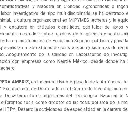
Administrativas y Maestra en Ciencias Agronómicas e Ingen
abor investigativa de tipo multidisciplinaria se ha centrado
nimal, la cultura organizacional en MIPYMES lecheras y la equi
l y coautora en artículos científicos, capítulos de libros y
ncuentran estudios sobre residuos de plaguicidas y sostenibili
tedra en Instituciones de Educación Superior públicas y privada
cialista en laboratorios de constatación y sistemas de redu
de Aseguramiento de la Calidad en Laboratorios de Investig
ración con empresas como Nestlé México, desde donde ha 
lechero.
RRERA AMBRIZ,
es Ingeniero físico egresado de la Autónoma de
7. Exestudiante de Doctorado en el Centro de Investigación en
 el Departamento de Ingenierías del Tecnológico Nacional de 
diferentes tesis como director de las tesis del área de la mec
el ITPA. Desarrolla actividades de especialidad en la carrera 