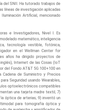
ía del SNII. Ha tutorado trabajos de
las líneas de investigación aplicadas
Iluminación Artificial, mencionado
ras e Investigadores, Nivel I. Es
 modelado matemático, inteligencia
ica, tecnología vestible, fotónica,
tigador en el Wellman Center for
es años ha dirigido proyectos de
 inglés), Internet de las Cosas (IoT
anador del Fondo AT&T 5G 100+100 en
ra Cadena de Suministro y Precios
e para Seguridad usando Wearables,
ódulos optoelectrónicos compatibles
mentan una tarjeta madre textil; 7)
a óptica de arterias; 9) inventó un
timodal para tomografía óptica y
odo de avalancha y amplificador de