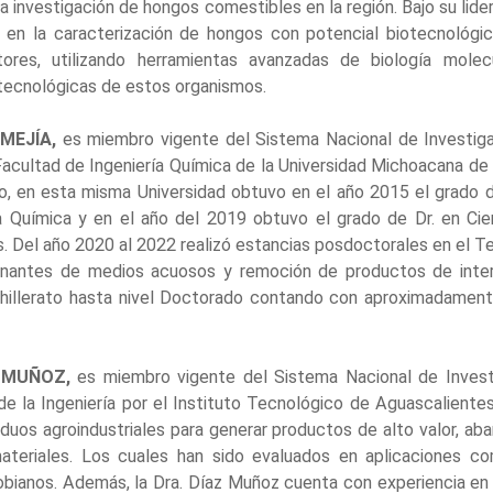
a investigación de hongos comestibles en la región. Bajo su lider
en la caracterización de hongos con potencial biotecnológi
ores, utilizando herramientas avanzadas de biología molecu
otecnológicas de estos organismos.
 MEJÍA,
es miembro vigente del Sistema Nacional de Investigad
Facultad de Ingeniería Química de la Universidad Michoacana d
o, en esta misma Universidad obtuvo en el año 2015 el grado d
 Química y en el año del 2019 obtuvo el grado de Dr. en Cie
. Del año 2020 al 2022 realizó estancias posdoctorales en el 
minantes de medios acuosos y remoción de productos de inter
chillerato hasta nivel Doctorado contando con aproximadamen
Z MUÑOZ,
es miembro vigente del Sistema Nacional de Investi
 la Ingeniería por el Instituto Tecnológico de Aguascalientes
iduos agroindustriales para generar productos de alto valor, ab
materiales. Los cuales han sido evaluados en aplicaciones c
bianos. Además, la Dra. Díaz Muñoz cuenta con experiencia en 