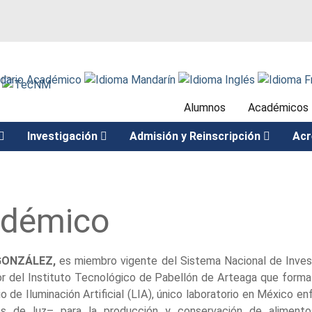
Alumnos
Académicos
Investigación
Admisión y Reinscripción
Acr
adémico
 GONZÁLEZ,
es miembro vigente del Sistema Nacional de Investi
tor del Instituto Tecnológico de Pabellón de Arteaga que form
 de Iluminación Artificial (LIA), único laboratorio en México enfo
s de luz– para la producción y conservación de alimento