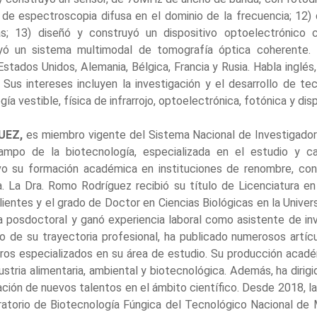
 de espectroscopia difusa en el dominio de la frecuencia; 12)
s; 13) diseñó y construyó un dispositivo optoelectrónico c
yó un sistema multimodal de tomografía óptica coherente. E
stados Unidos, Alemania, Bélgica, Francia y Rusia. Habla inglés
Sus intereses incluyen la investigación y el desarrollo de t
ía vestible, física de infrarrojo, optoelectrónica, fotónica y di
UEZ,
es miembro vigente del Sistema Nacional de Investigadora
ampo de la biotecnología, especializada en el estudio y ca
vo su formación académica en instituciones de renombre, co
. La Dra. Romo Rodríguez recibió su título de Licenciatura en
entes y el grado de Doctor en Ciencias Biológicas en la Univer
ia posdoctoral y ganó experiencia laboral como asistente de i
 de su trayectoria profesional, ha publicado numerosos artícu
bros especializados en su área de estudio. Su producción acadé
ustria alimentaria, ambiental y biotecnológica. Además, ha dirigi
ción de nuevos talentos en el ámbito científico. Desde 2018, 
ratorio de Biotecnología Fúngica del Tecnológico Nacional d