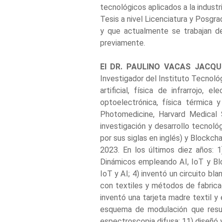
tecnológicos aplicados a la industr
Tesis a nivel Licenciatura y Posgrad
y que actualmente se trabajan den
previamente.
El DR. PAULINO VACAS JACQ
Investigador del Instituto Tecnol
artificial, física de infrarrojo, 
optoelectrónica, física térmica
Photomedicine, Harvard Medical 
investigación y desarrollo tecnológ
por sus siglas en inglés) y Blockc
2023. En los últimos diez años: 
Dinámicos empleando AI, IoT y Blo
IoT y AI; 4) inventó un circuito b
con textiles y métodos de fabricac
inventó una tarjeta madre textil y
esquema de modulación que resul
espectroscopia difusa; 11) diseñó