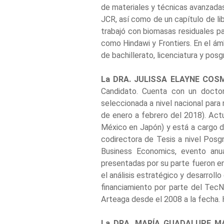
de materiales y técnicas avanzadas 
JCR, así como de un capítulo de libr
trabajó con biomasas residuales pa
como Hindawi y Frontiers. En el ám
de bachillerato, licenciatura y posg
La DRA. JULISSA ELAYNE COS
Candidato. Cuenta con un doctor
seleccionada a nivel nacional para
de enero a febrero del 2018). A
México en Japón) y está a cargo de
codirectora de Tesis a nivel Pos
Business Economics, evento anu
presentadas por su parte fueron en
el análisis estratégico y desarro
financiamiento por parte del TecN
Arteaga desde el 2008 a la fecha.
La DRA. MARÍA GUADALUPE M