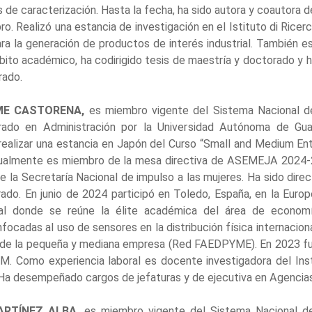
de caracterización. Hasta la fecha, ha sido autora y coautora d
o. Realizó una estancia de investigación en el Istituto di Ricerc
ra la generación de productos de interés industrial. También es 
bito académico, ha codirigido tesis de maestría y doctorado y h
rado.
ME CASTORENA,
es miembro vigente del Sistema Nacional de
ado en Administración por la Universidad Autónoma de Guad
 realizar una estancia en Japón del Curso “Small and Medium Ent
ctualmente es miembro de la mesa directiva de ASEMEJA 2024-
 la Secretaría Nacional de impulso a las mujeres. Ha sido direct
grado. En junio de 2024 participó en Toledo, España, en la E
al donde se reúne la élite académica del área de econom
focadas al uso de sensores en la distribución física internacion
llo de la pequeña y mediana empresa (Red FAEDPYME). En 2023 f
M. Como experiencia laboral es docente investigadora del In
 Ha desempeñado cargos de jefaturas y de ejecutiva en Agencias
ARTÍNEZ ALBA,
es miembro vigente del Sistema Nacional de