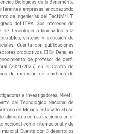
iencias Biológicas de la Benemérita
 diferentes empresas encabezando
ento de Ingenierías del TecNM/I. T.
grado del ITPA. Sus intereses de
ia de tecnología relacionados a la
bustibles, síntesis y extrusión de
ficiales. Cuenta con publicaciones
ctores productivos. El Dr. Dena, es
ocimiento de profesor de perfil
ral (2021-2025) en el Centro de
esos de extrusión de plásticos de
igadoras e Investigadores, Nivel I.
parte del Tecnológico Nacional de
boratorio en México enfocado al uso
 de alimentos con aplicaciones en el
to nacional como internacional y de
l mundial. Cuenta con 3 desarrollos