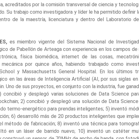
ia, acreditados por la comisión transversal de ciencia y tecnolog
o. Su trabajo como investigadora y líder le ha permitido definir 
tro de la maestría, licenciatura y dentro del Laboratorio de 
UES,
es miembro vigente del Sistema Nacional de Investigado
ógico de Pabellón de Arteaga con experiencia en los campos de
electrónica, física biomédica, internet de las cosas, mecatrón
 y mecánica por quince años, habiendo trabajado como inves
School y Massachusetts General Hospital. En los últimos tr
ico en las áreas de Inteligencia Artificial (AI, por sus siglas en
hain. Uno de sus proyectos, en conjunto con la industria, fue g
1) concibió y desplegó varias soluciones de Data Science pa
ckchain; 2) concibió y desplegó una solución de Data Scienc
lando termo-energético para prendas inteligentes; 5) inventó m
ión; 6) desarrolló más de 20 productos inteligentes que imple
 el método de fabricación; 8) inventó una técnica para tomografí
tó en un láser de barrido nuevo; 10) inventó un catéter mul
 y construyó un sensor, de 70MHz de ancho de banda, con fotodi