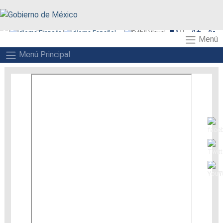
function recarga() { window.location.reload(); }
A+
A-
Menú
A
Menú Principal