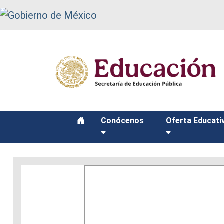
function recarga() { window.location.reload(); }
Conócenos
Oferta Educati