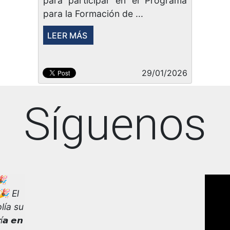
para participar en el Programa
para la Formación de ...
LEER MÁS
29/01/2026
Síguenos

! 🎉 El
lía su
𝙖 𝙚𝙣