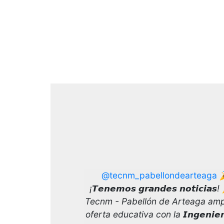
@tecnm_pabellondearteaga

¡𝙏𝙚𝙣𝙚𝙢𝙤𝙨 𝙜𝙧𝙖𝙣𝙙𝙚𝙨 𝙣𝙤𝙩𝙞𝙘𝙞𝙖𝙨
Tecnm - Pabellón de Arteaga amp
oferta educativa con la 𝙄𝙣𝙜𝙚𝙣𝙞𝙚𝙧í