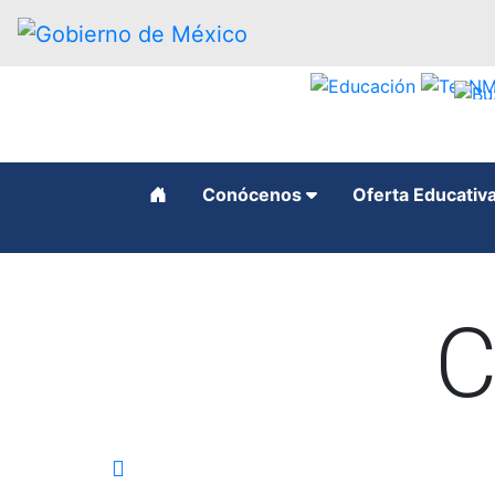
function recarga() { window.location.reload(); }
Conócenos
Oferta Educativ
C