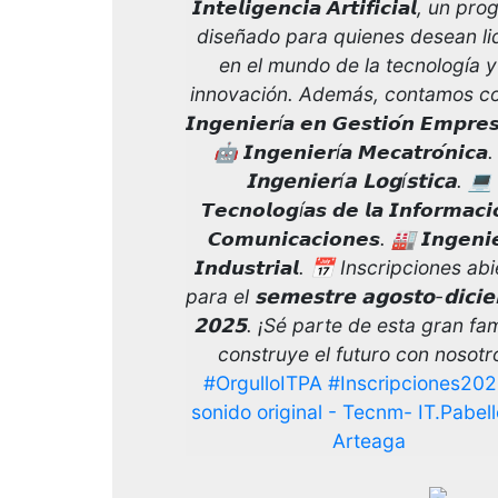
𝙄𝙣𝙩𝙚𝙡𝙞𝙜𝙚𝙣𝙘𝙞𝙖 𝘼𝙧𝙩𝙞𝙛𝙞𝙘𝙞𝙖𝙡, un 
diseñado para quienes desean li
en el mundo de la tecnología y
innovación. Además, contamos c
𝙄𝙣𝙜𝙚𝙣𝙞𝙚𝙧í𝙖 𝙚𝙣 𝙂𝙚𝙨𝙩𝙞𝙤́𝙣 𝙀𝙢𝙥𝙧𝙚𝙨
🤖 𝙄𝙣𝙜𝙚𝙣𝙞𝙚𝙧í𝙖 𝙈𝙚𝙘𝙖𝙩𝙧𝙤́𝙣𝙞𝙘
𝗜𝗻𝗴𝗲𝗻𝗶𝗲𝗿í𝗮 𝗟𝗼𝗴í𝘀𝘁𝗶𝗰𝗮. 💻
𝙏𝙚𝙘𝙣𝙤𝙡𝙤𝙜í𝙖𝙨 𝙙𝙚 𝙡𝙖 𝙄𝙣𝙛𝙤𝙧𝙢𝙖𝙘𝙞
𝘾𝙤𝙢𝙪𝙣𝙞𝙘𝙖𝙘𝙞𝙤𝙣𝙚𝙨. 🏭 𝙄𝙣𝙜𝙚𝙣𝙞
𝙄𝙣𝙙𝙪𝙨𝙩𝙧𝙞𝙖𝙡. 📅 Inscripciones a
para el 𝘀𝗲𝗺𝗲𝘀𝘁𝗿𝗲 𝗮𝗴𝗼𝘀𝘁𝗼-𝗱𝗶𝗰𝗶
𝟮𝟬𝟮𝟱. ¡Sé parte de esta gran fam
construye el futuro con nosotr
#OrgulloITPA
#Inscripciones20
sonido original - Tecnm- IT.Pabel
Arteaga