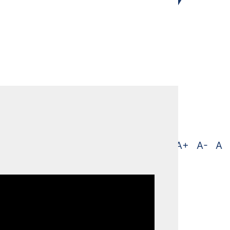
A+
A-
A