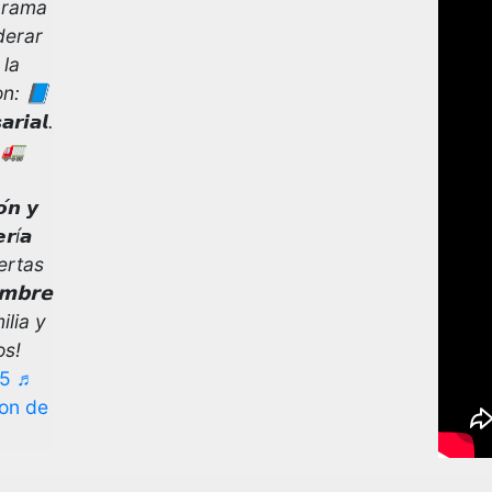
programa
derar
 la
on: 📘
𝙧𝙞𝙖𝙡.
. 🚛
́𝙣 𝙮
𝙧í𝙖
biertas
𝗺𝗯𝗿𝗲
ilia y
os!
25
♬
lon de